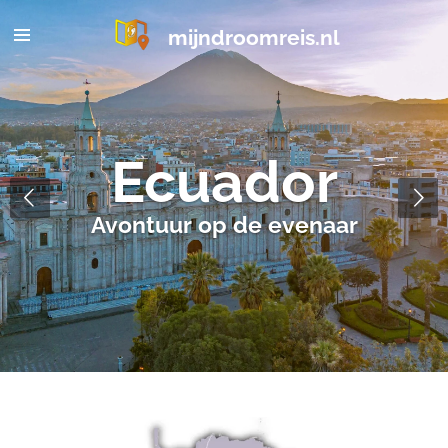
Ga
mijndroomreis.nl
direct
naar
de
hoofdinhoud
Ecuador
Avontuur op de evenaar