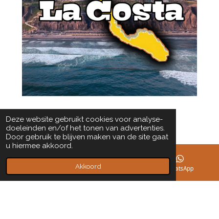
Deze website gebruikt cookies voor analyse-
doeleinden en/of het tonen van advertenties.
Door gebruik te blijven maken van de site gaat
u hiermee akkoord.
Terug
Akkoord
E-mailadres
Facebook
WhatsApp
W
F
L
P
T
Y
I
X