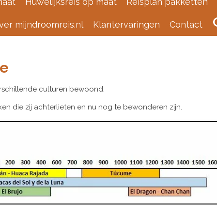
maat
Huwelijksreis op maat
Reisplan pakketten
ver mijndroomreis.nl
Klantervaringen
Contact
te
rschillende culturen bewoond.
 die zij achterlieten en nu nog te bewonderen zijn.