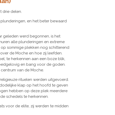
aan)
t drie delen.
ij plunderingen, en het beter bewaard
ar geleden werd begonnen, is het
muren alle plunderingen en extreme
 op sommige plekken nog schitterend
over de Moche en hoe zij leefden.
el, te herkennen aan een boze blik,
goedgelovig en bang voor de goden.
s centrum van de Moche.
 religieuze rituelen werden uitgevoerd.
odelijke klap op het hoofd te geven
ologen hebben op deze plek meerdere
de schedels te herkennen.
s voor de elite, zij werden te midden