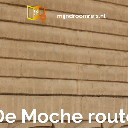
mijndroomreis.nl
De Moche rout