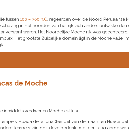
ie tussen
100 – 700 n.C
. regeerden over de Noord Peruaanse ku
beschaving in het noorden van het rijk zich anders ontwikkelden 
kaar verwant waren. Het Noordelijke Moche rijk was gecentreerd
lex. Het grootste Zuidelijke domein ligt in de Moche vallei, 
k.
acas de Moche
de inmiddels verdwenen Moche cultuur.
 tempels, Huaca de la luna (tempel van de maan) en Huaca del 
 andere tempels, zijn ook deze bedenkt met een laag aarde waa